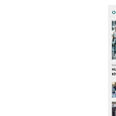
O
Mi
H
K
I