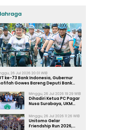
dan KPP di Jatim
lahraga
nggu, 26 Jul 2026 20:01 WIB
UT ke-73 Bank Indonesia, Gubernur
hofifah Gowes Bareng Deputi Bank
ndonesia
Minggu, 26 Jul 2026 19:29 WIB
Dihadiri Ketua PC Pagar
Nusa Surabaya, UKM
Pagar Nusa UNIPRA
Sahkan Anggota Baru
Minggu, 26 Jul 2026 11:26 WIB
Unitomo Gelar
Friendship Run 2026,