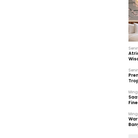
Seni
Atri
Wis
17 P
Seni
Prem
Trop
Ban
Ming
Saa
Fin
Had
Ming
War
Ban
Men