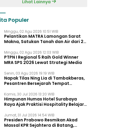
Lihat Lainnya
ita Populer
Minggu, 02 Agu 2026 10:51 WIB
Pelantikan MATRA Lamongan Sarat
Makna, Satukan Tanah dan Air dari 27
Kecamata
Minggu, 02 Agu 2026 12:03 WIB
PTPN I Regional 5 Raih Gold Winner
MRA SPS 2026 Lewat Strategi Media
Senin, 03 Agu 2026 19:19 WIB
Napak Tilas Ning Lia di Tambakberas,
Pesantren Bersejarah Tempat
Ayahnya Menimba Ilmu
Kamis, 30 Jul 2026 13:20 WIB
Himpunan Humas Hotel Surabaya
Raya Ajak Praktisi Hospitality Belajar
Lewat UNMUTE STORY Vol. 02
Jumat, 31 Jul 2026 14:54 WIB
Presiden Prabowo Resmikan Akad
Massal KPR Sejahtera di Batang,
Khofifah Dukung Penuh Program FLPP