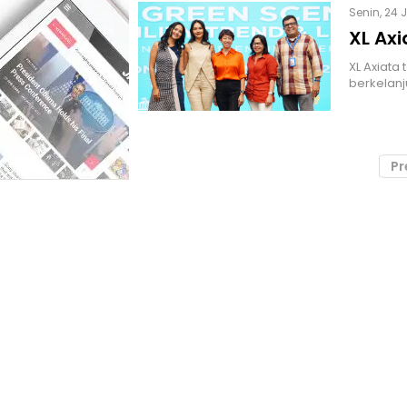
Senin, 24 
XL Ax
XL Axiata
berkelanj
Pr