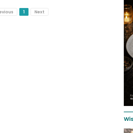
evious
1
Next
Wis