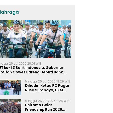
dan KPP di Jatim
lahraga
nggu, 26 Jul 2026 20:01 WIB
UT ke-73 Bank Indonesia, Gubernur
hofifah Gowes Bareng Deputi Bank
ndonesia
Minggu, 26 Jul 2026 19:29 WIB
Dihadiri Ketua PC Pagar
Nusa Surabaya, UKM
Pagar Nusa UNIPRA
Sahkan Anggota Baru
Minggu, 26 Jul 2026 11:26 WIB
Unitomo Gelar
Friendship Run 2026,