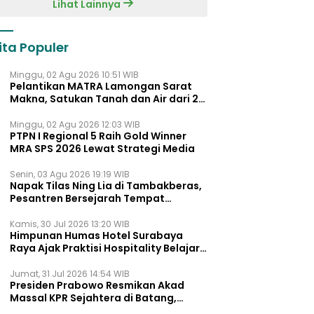
Lihat Lainnya
ita Populer
Minggu, 02 Agu 2026 10:51 WIB
Pelantikan MATRA Lamongan Sarat
Makna, Satukan Tanah dan Air dari 27
Kecamata
Minggu, 02 Agu 2026 12:03 WIB
PTPN I Regional 5 Raih Gold Winner
MRA SPS 2026 Lewat Strategi Media
Senin, 03 Agu 2026 19:19 WIB
Napak Tilas Ning Lia di Tambakberas,
Pesantren Bersejarah Tempat
Ayahnya Menimba Ilmu
Kamis, 30 Jul 2026 13:20 WIB
Himpunan Humas Hotel Surabaya
Raya Ajak Praktisi Hospitality Belajar
Lewat UNMUTE STORY Vol. 02
Jumat, 31 Jul 2026 14:54 WIB
Presiden Prabowo Resmikan Akad
Massal KPR Sejahtera di Batang,
Khofifah Dukung Penuh Program FLPP