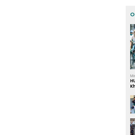
O
Mi
H
K
I