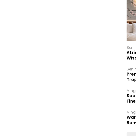
Seni
Atri
Wis
17 P
Seni
Prem
Trop
Ban
Ming
Saa
Fin
Had
Ming
War
Ban
Men