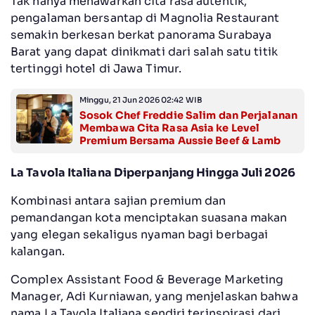
Tak hanya menawarkan cita rasa autentik,
pengalaman bersantap di Magnolia Restaurant
semakin berkesan berkat panorama Surabaya
Barat yang dapat dinikmati dari salah satu titik
tertinggi hotel di Jawa Timur.
Minggu, 21 Jun 2026 02:42 WIB
Sosok Chef Freddie Salim dan Perjalanan
Membawa Cita Rasa Asia ke Level
Premium Bersama Aussie Beef & Lamb
La Tavola Italiana Diperpanjang Hingga Juli 2026
Kombinasi antara sajian premium dan
pemandangan kota menciptakan suasana makan
yang elegan sekaligus nyaman bagi berbagai
kalangan.
Complex Assistant Food & Beverage Marketing
Manager, Adi Kurniawan, yang menjelaskan bahwa
nama La Tavola Italiana sendiri terinspirasi dari