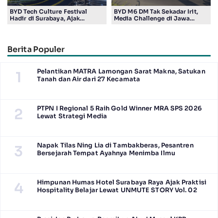
BYD Tech Culture Festival
BYD M6 DM Tak Sekadar Irit,
Hadir di Surabaya, Ajak
Media Challenge di Jawa
Masyarakat Kenali Teknologi
Timur Buktikan Pengalaman
Kendaraan Elektrifikasi
Berkendara yang Nyaman dan
Efisien
Berita Populer
Pelantikan MATRA Lamongan Sarat Makna, Satukan
1
Tanah dan Air dari 27 Kecamata
PTPN I Regional 5 Raih Gold Winner MRA SPS 2026
2
Lewat Strategi Media
Napak Tilas Ning Lia di Tambakberas, Pesantren
3
Bersejarah Tempat Ayahnya Menimba Ilmu
Himpunan Humas Hotel Surabaya Raya Ajak Praktisi
4
Hospitality Belajar Lewat UNMUTE STORY Vol. 02