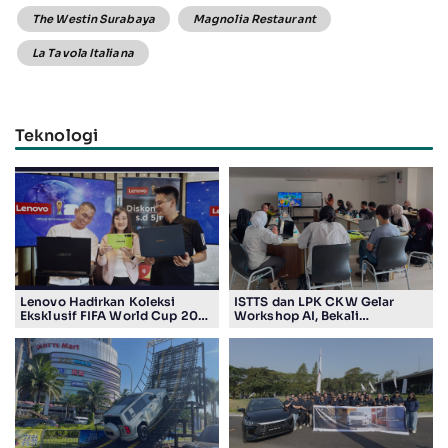
The Westin Surabaya
Magnolia Restaurant
La Tavola Italiana
Teknologi
Lenovo Hadirkan Koleksi
ISTTS dan LPK CKW Gelar
Eksklusif FIFA World Cup 2026
Workshop AI, Bekali
Edition di Surabaya, Bidik
Masyarakat Kuasai Teknologi
Penggemar Teknologi dan
Digital
Sepak Bola