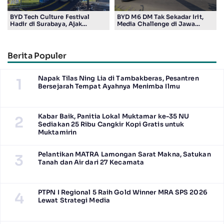
BYD Tech Culture Festival
BYD M6 DM Tak Sekadar Irit,
Hadir di Surabaya, Ajak
Media Challenge di Jawa
Masyarakat Kenali Teknologi
Timur Buktikan Pengalaman
Kendaraan Elektrifikasi
Berkendara yang Nyaman dan
Efisien
Berita Populer
Napak Tilas Ning Lia di Tambakberas, Pesantren
1
Bersejarah Tempat Ayahnya Menimba Ilmu
Kabar Baik, Panitia Lokal Muktamar ke-35 NU
2
Sediakan 25 Ribu Cangkir Kopi Gratis untuk
Muktamirin
Pelantikan MATRA Lamongan Sarat Makna, Satukan
3
Tanah dan Air dari 27 Kecamata
PTPN I Regional 5 Raih Gold Winner MRA SPS 2026
4
Lewat Strategi Media