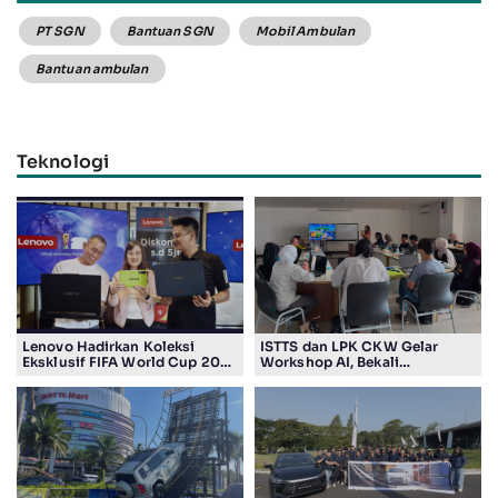
PT SGN
Bantuan SGN
Mobil Ambulan
Bantuan ambulan
Teknologi
Lenovo Hadirkan Koleksi
ISTTS dan LPK CKW Gelar
Eksklusif FIFA World Cup 2026
Workshop AI, Bekali
Edition di Surabaya, Bidik
Masyarakat Kuasai Teknologi
Penggemar Teknologi dan
Digital
Sepak Bola