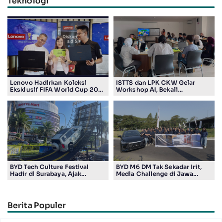
Teknologi
Lenovo Hadirkan Koleksi
ISTTS dan LPK CKW Gelar
Eksklusif FIFA World Cup 2026
Workshop AI, Bekali
Edition di Surabaya, Bidik
Masyarakat Kuasai Teknologi
Penggemar Teknologi dan
Digital
Sepak Bola
BYD Tech Culture Festival
BYD M6 DM Tak Sekadar Irit,
Hadir di Surabaya, Ajak
Media Challenge di Jawa
Masyarakat Kenali Teknologi
Timur Buktikan Pengalaman
Kendaraan Elektrifikasi
Berkendara yang Nyaman dan
Efisien
Berita Populer