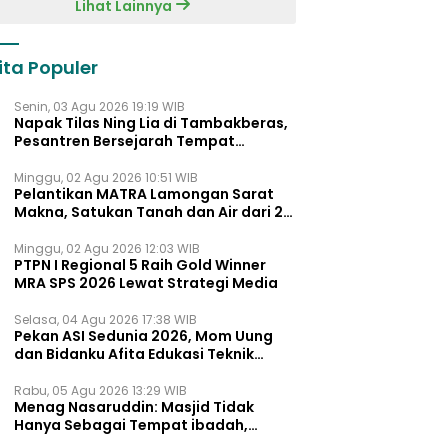
Lihat Lainnya
ita Populer
Senin, 03 Agu 2026 19:19 WIB
Napak Tilas Ning Lia di Tambakberas,
Pesantren Bersejarah Tempat
Ayahnya Menimba Ilmu
Minggu, 02 Agu 2026 10:51 WIB
Pelantikan MATRA Lamongan Sarat
Makna, Satukan Tanah dan Air dari 27
Kecamata
Minggu, 02 Agu 2026 12:03 WIB
PTPN I Regional 5 Raih Gold Winner
MRA SPS 2026 Lewat Strategi Media
Selasa, 04 Agu 2026 17:38 WIB
Pekan ASI Sedunia 2026, Mom Uung
dan Bidanku Afita Edukasi Teknik
Menyusui yang Benar untuk Dukung
ASI Eksklusif
Rabu, 05 Agu 2026 13:29 WIB
Menag Nasaruddin: Masjid Tidak
Hanya Sebagai Tempat ibadah,
Tetapi Juga Pusat Pemberdayaan