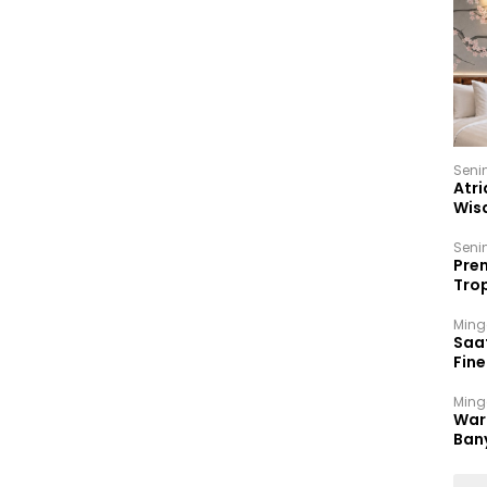
Seni
Atri
Wis
17 P
Seni
Prem
Trop
Ban
Ming
Saa
Fin
Had
Ming
War
Ban
Men