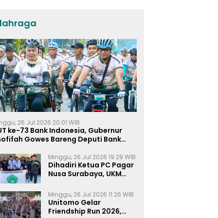
Umat dan Pendidikan
lahraga
nggu, 26 Jul 2026 20:01 WIB
UT ke-73 Bank Indonesia, Gubernur
hofifah Gowes Bareng Deputi Bank
ndonesia
Minggu, 26 Jul 2026 19:29 WIB
Dihadiri Ketua PC Pagar
Nusa Surabaya, UKM
Pagar Nusa UNIPRA
Sahkan Anggota Baru
Minggu, 26 Jul 2026 11:26 WIB
Unitomo Gelar
Friendship Run 2026,