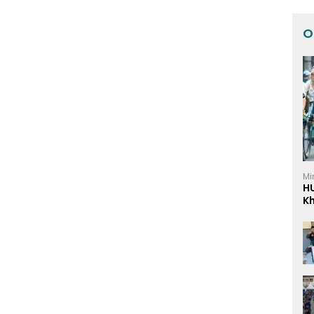
O
Mi
H
K
I