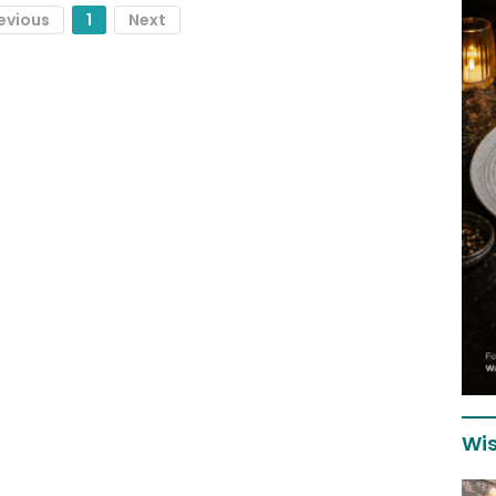
evious
1
Next
Wis