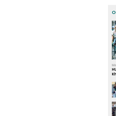
O
Mi
H
K
I