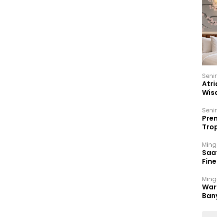
Seni
Atri
Wis
17 P
Seni
Prem
Trop
Ban
Ming
Saa
Fin
Had
Ming
War
Ban
Men