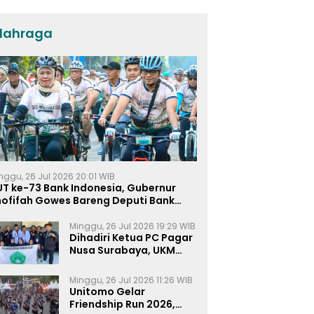
lahraga
nggu, 26 Jul 2026 20:01 WIB
UT ke-73 Bank Indonesia, Gubernur
hofifah Gowes Bareng Deputi Bank
ndonesia
Minggu, 26 Jul 2026 19:29 WIB
Dihadiri Ketua PC Pagar
Nusa Surabaya, UKM
Pagar Nusa UNIPRA
Sahkan Anggota Baru
Minggu, 26 Jul 2026 11:26 WIB
Unitomo Gelar
Friendship Run 2026,