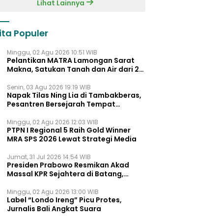
Lihat Lainnya
ita Populer
Minggu, 02 Agu 2026 10:51 WIB
Pelantikan MATRA Lamongan Sarat
Makna, Satukan Tanah dan Air dari 27
Kecamata
Senin, 03 Agu 2026 19:19 WIB
Napak Tilas Ning Lia di Tambakberas,
Pesantren Bersejarah Tempat
Ayahnya Menimba Ilmu
Minggu, 02 Agu 2026 12:03 WIB
PTPN I Regional 5 Raih Gold Winner
MRA SPS 2026 Lewat Strategi Media
Jumat, 31 Jul 2026 14:54 WIB
Presiden Prabowo Resmikan Akad
Massal KPR Sejahtera di Batang,
Khofifah Dukung Penuh Program FLPP
dan KPP di Jatim
Minggu, 02 Agu 2026 13:00 WIB
Label “Londo Ireng” Picu Protes,
Jurnalis Bali Angkat Suara