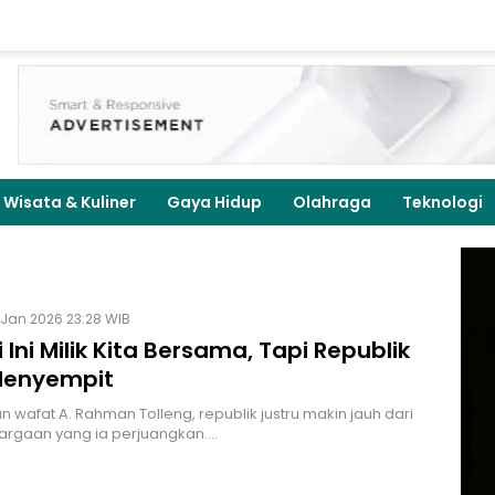
Wisata & Kuliner
Gaya Hidup
Olahraga
Teknologi
 Jan 2026 23:28 WIB
 Ini Milik Kita Bersama, Tapi Republik
Menyempit
un wafat A. Rahman Tolleng, republik justru makin jauh dari
argaan yang ia perjuangkan.…