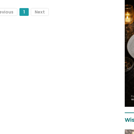
evious
1
Next
Wis