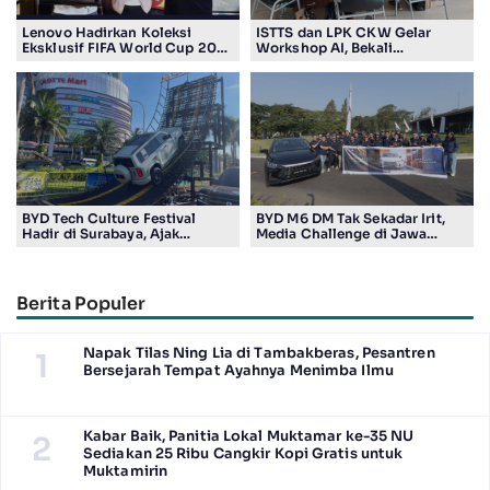
Lenovo Hadirkan Koleksi
ISTTS dan LPK CKW Gelar
Eksklusif FIFA World Cup 2026
Workshop AI, Bekali
Edition di Surabaya, Bidik
Masyarakat Kuasai Teknologi
Penggemar Teknologi dan
Digital
Sepak Bola
BYD Tech Culture Festival
BYD M6 DM Tak Sekadar Irit,
Hadir di Surabaya, Ajak
Media Challenge di Jawa
Masyarakat Kenali Teknologi
Timur Buktikan Pengalaman
Kendaraan Elektrifikasi
Berkendara yang Nyaman dan
Efisien
Berita Populer
Napak Tilas Ning Lia di Tambakberas, Pesantren
1
Bersejarah Tempat Ayahnya Menimba Ilmu
Kabar Baik, Panitia Lokal Muktamar ke-35 NU
2
Sediakan 25 Ribu Cangkir Kopi Gratis untuk
Muktamirin