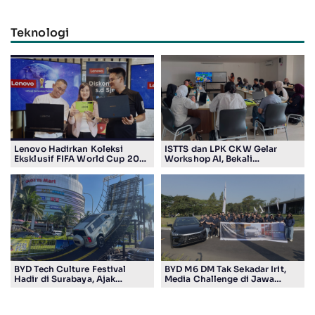
Teknologi
Lenovo Hadirkan Koleksi
ISTTS dan LPK CKW Gelar
Eksklusif FIFA World Cup 2026
Workshop AI, Bekali
Edition di Surabaya, Bidik
Masyarakat Kuasai Teknologi
Penggemar Teknologi dan
Digital
Sepak Bola
BYD Tech Culture Festival
BYD M6 DM Tak Sekadar Irit,
Hadir di Surabaya, Ajak
Media Challenge di Jawa
Masyarakat Kenali Teknologi
Timur Buktikan Pengalaman
Kendaraan Elektrifikasi
Berkendara yang Nyaman dan
Efisien