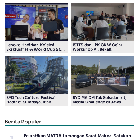
Lenovo Hadirkan Koleksi
ISTTS dan LPK CKW Gelar
Eksklusif FIFA World Cup 2026
Workshop AI, Bekali
Edition di Surabaya, Bidik
Masyarakat Kuasai Teknologi
Penggemar Teknologi dan
Digital
Sepak Bola
BYD Tech Culture Festival
BYD M6 DM Tak Sekadar Irit,
Hadir di Surabaya, Ajak
Media Challenge di Jawa
Masyarakat Kenali Teknologi
Timur Buktikan Pengalaman
Kendaraan Elektrifikasi
Berkendara yang Nyaman dan
Efisien
Berita Populer
Pelantikan MATRA Lamongan Sarat Makna, Satukan