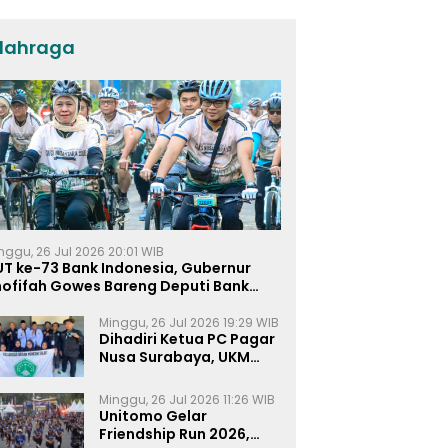
Umat dan Pendidikan
lahraga
nggu, 26 Jul 2026 20:01 WIB
UT ke-73 Bank Indonesia, Gubernur
hofifah Gowes Bareng Deputi Bank
ndonesia
Minggu, 26 Jul 2026 19:29 WIB
Dihadiri Ketua PC Pagar
Nusa Surabaya, UKM
Pagar Nusa UNIPRA
Sahkan Anggota Baru
Minggu, 26 Jul 2026 11:26 WIB
Unitomo Gelar
Friendship Run 2026,