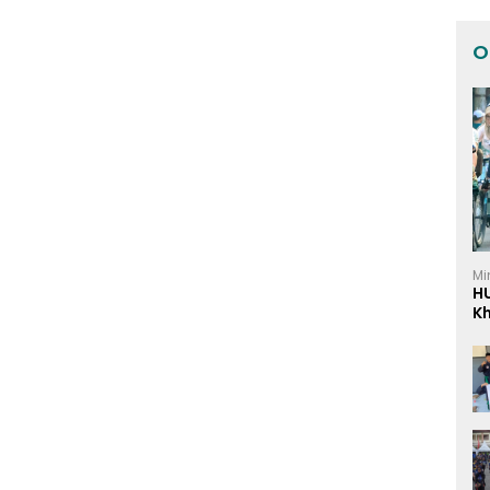
O
Mi
H
K
I