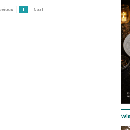
evious
1
Next
Wis