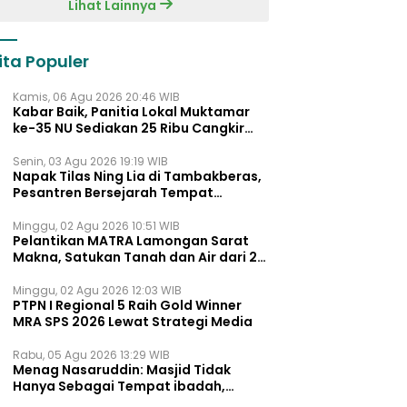
Lihat Lainnya
ita Populer
Kamis, 06 Agu 2026 20:46 WIB
Kabar Baik, Panitia Lokal Muktamar
ke-35 NU Sediakan 25 Ribu Cangkir
Kopi Gratis untuk Muktamirin
Senin, 03 Agu 2026 19:19 WIB
Napak Tilas Ning Lia di Tambakberas,
Pesantren Bersejarah Tempat
Ayahnya Menimba Ilmu
Minggu, 02 Agu 2026 10:51 WIB
Pelantikan MATRA Lamongan Sarat
Makna, Satukan Tanah dan Air dari 27
Kecamata
Minggu, 02 Agu 2026 12:03 WIB
PTPN I Regional 5 Raih Gold Winner
MRA SPS 2026 Lewat Strategi Media
Rabu, 05 Agu 2026 13:29 WIB
Menag Nasaruddin: Masjid Tidak
Hanya Sebagai Tempat ibadah,
Tetapi Juga Pusat Pemberdayaan